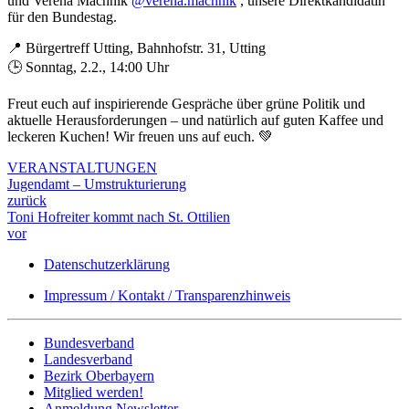
und Verena Machnik
@verena.machnik
, unsere Direktkandidatin
für den Bundestag.
📍 Bürgertreff Utting, Bahnhofstr. 31, Utting
🕒 Sonntag, 2.2., 14:00 Uhr
Freut euch auf inspirierende Gespräche über grüne Politik und
aktuelle Herausforderungen – und natürlich auf guten Kaffee und
leckeren Kuchen! Wir freuen uns auf euch. 💚
VERANSTALTUNGEN
Jugendamt – Umstrukturierung
zurück
Toni Hofreiter kommt nach St. Ottilien
vor
Datenschutzerklärung
Impressum / Kontakt / Transparenzhinweis
Bundesverband
Landesverband
Bezirk Oberbayern
Mitglied werden!
Anmeldung Newsletter