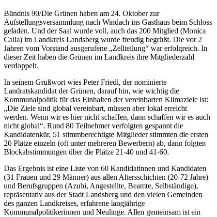
Bündnis 90/Die Grünen haben am 24. Oktober zur
Aufstellungsversammlung nach Windach ins Gasthaus beim Schloss
geladen. Und der Saal wurde voll, auch das 200 Mitglied (Monica
Calla) im Landkreis Landsberg wurde freudig begrüßt. Die vor 2
Jahren vom Vorstand ausgerufene „Zellteilung“ war erfolgreich. In
dieser Zeit haben die Grünen im Landkreis ihre Mitgliederzahl
verdoppelt.
In seinem Grußwort wies Peter Friedl, der nominierte
Landratskandidat der Grünen, darauf hin, wie wichtig die
Kommunalpolitik für das Einhalten der vereinbarten Klimaziele ist:
„Die Ziele sind global vereinbart, müssen aber lokal erreicht
werden. Wenn wir es hier nicht schaffen, dann schaffen wir es auch
nicht global“. Rund 80 Teilnehmer verfolgten gespannt die
Kandidatenkür, 51 stimmberechtigte Mitglieder stimmten die ersten
20 Plätze einzeln (oft unter mehreren Bewerbern) ab, dann folgten
Blockabstimmungen über die Plätze 21-40 und 41-60.
Das Ergebnis ist eine Liste von 60 Kandidatinnen und Kandidaten
(31 Frauen und 29 Männer) aus allen Altersschichten (20-72 Jahre)
und Berufsgruppen (Azubi, Angestellte, Beamte, Selbständige),
repräsentativ aus der Stadt Landsberg und den vielen Gemeinden
des ganzen Landkreises, erfahrene langjährige
Kommunalpolitikerinnen und Neulinge. Allen gemeinsam ist ein