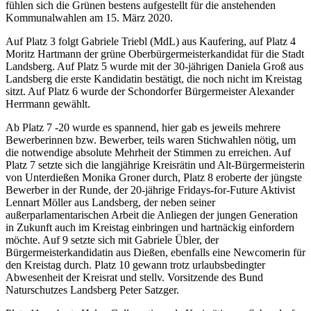
fühlen sich die Grünen bestens aufgestellt für die anstehenden
Kommunalwahlen am 15. März 2020.
Auf Platz 3 folgt Gabriele Triebl (MdL) aus Kaufering, auf Platz 4
Moritz Hartmann der grüne Oberbürgermeisterkandidat für die Stadt
Landsberg. Auf Platz 5 wurde mit der 30-jährigen Daniela Groß aus
Landsberg die erste Kandidatin bestätigt, die noch nicht im Kreistag
sitzt. Auf Platz 6 wurde der Schondorfer Bürgermeister Alexander
Herrmann gewählt.
Ab Platz 7 -20 wurde es spannend, hier gab es jeweils mehrere
Bewerberinnen bzw. Bewerber, teils waren Stichwahlen nötig, um
die notwendige absolute Mehrheit der Stimmen zu erreichen. Auf
Platz 7 setzte sich die langjährige Kreisrätin und Alt-Bürgermeisterin
von Unterdießen Monika Groner durch, Platz 8 eroberte der jüngste
Bewerber in der Runde, der 20-jährige Fridays-for-Future Aktivist
Lennart Möller aus Landsberg, der neben seiner
außerparlamentarischen Arbeit die Anliegen der jungen Generation
in Zukunft auch im Kreistag einbringen und hartnäckig einfordern
möchte. Auf 9 setzte sich mit Gabriele Übler, der
Bürgermeisterkandidatin aus Dießen, ebenfalls eine Newcomerin für
den Kreistag durch. Platz 10 gewann trotz urlaubsbedingter
Abwesenheit der Kreisrat und stellv. Vorsitzende des Bund
Naturschutzes Landsberg Peter Satzger.