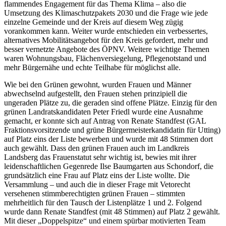
flammendes Engagement für das Thema Klima – also die
Umsetzung des Klimaschutzpakets 2030 und die Frage wie jede
einzelne Gemeinde und der Kreis auf diesem Weg zügig
vorankommen kann. Weiter wurde entschieden ein verbessertes,
alternatives Mobilitätsangebot für den Kreis gefordert, mehr und
besser vernetzte Angebote des ÖPNV. Weitere wichtige Themen
waren Wohnungsbau, Flächenversiegelung, Pflegenotstand und
mehr Bürgernähe und echte Teilhabe für möglichst alle.
Wie bei den Grünen gewohnt, wurden Frauen und Männer
abwechselnd aufgestellt, den Frauen stehen prinzipiell die
ungeraden Plätze zu, die geraden sind offene Plätze. Einzig für den
grünen Landratskandidaten Peter Friedl wurde eine Ausnahme
gemacht, er konnte sich auf Antrag von Renate Standfest (GAL
Fraktionsvorsitzende und grüne Bürgermeisterkandidatin für Utting)
auf Platz eins der Liste bewerben und wurde mit 48 Stimmen dort
auch gewählt. Dass den grünen Frauen auch im Landkreis
Landsberg das Frauenstatut sehr wichtig ist, bewies mit ihrer
leidenschaftlichen Gegenrede Ilse Baumgarten aus Schondorf, die
grundsätzlich eine Frau auf Platz eins der Liste wollte. Die
Versammlung – und auch die in dieser Frage mit Vetorecht
versehenen stimmberechtigten grünen Frauen – stimmten
mehrheitlich für den Tausch der Listenplätze 1 und 2. Folgend
wurde dann Renate Standfest (mit 48 Stimmen) auf Platz 2 gewählt.
Mit dieser „Doppelspitze“ und einem spürbar motivierten Team