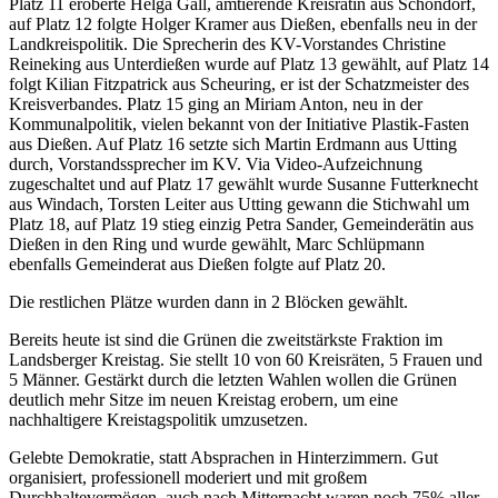
Platz 11 eroberte Helga Gall, amtierende Kreisrätin aus Schondorf,
auf Platz 12 folgte Holger Kramer aus Dießen, ebenfalls neu in der
Landkreispolitik. Die Sprecherin des KV-Vorstandes Christine
Reineking aus Unterdießen wurde auf Platz 13 gewählt, auf Platz 14
folgt Kilian Fitzpatrick aus Scheuring, er ist der Schatzmeister des
Kreisverbandes. Platz 15 ging an Miriam Anton, neu in der
Kommunalpolitik, vielen bekannt von der Initiative Plastik-Fasten
aus Dießen. Auf Platz 16 setzte sich Martin Erdmann aus Utting
durch, Vorstandssprecher im KV. Via Video-Aufzeichnung
zugeschaltet und auf Platz 17 gewählt wurde Susanne Futterknecht
aus Windach, Torsten Leiter aus Utting gewann die Stichwahl um
Platz 18, auf Platz 19 stieg einzig Petra Sander, Gemeinderätin aus
Dießen in den Ring und wurde gewählt, Marc Schlüpmann
ebenfalls Gemeinderat aus Dießen folgte auf Platz 20.
Die restlichen Plätze wurden dann in 2 Blöcken gewählt.
Bereits heute ist sind die Grünen die zweitstärkste Fraktion im
Landsberger Kreistag. Sie stellt 10 von 60 Kreisräten, 5 Frauen und
5 Männer. Gestärkt durch die letzten Wahlen wollen die Grünen
deutlich mehr Sitze im neuen Kreistag erobern, um eine
nachhaltigere Kreistagspolitik umzusetzen.
Gelebte Demokratie, statt Absprachen in Hinterzimmern. Gut
organisiert, professionell moderiert und mit großem
Durchhaltevermögen, auch nach Mitternacht waren noch 75% aller