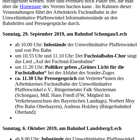
durchgeführt werden. Hier sind eventuell noch Plätze frei, die man
über die
Homepage
des Vereins buchen kann . Im Rahmen dieser
Veranstaltungen führt der Arbeitskreis Fuchstalbahn in der
Umweltinitiative Pfaffenwinkel Informationsstände an den
Bahnhöfen und Pressegespräche durch.
Sonntag, 29. September 2019, am Bahnhof Schongau/Lech
ab 10.00 Uhr:
Infostände
der Umweltinitiative Pfaffenwinkel
und von Pro Bahn
um 10.55 Uhr und 11.10 Uhr: Der
Fuchstalbahn-Chor
singt
das Lied „Auf der Fuchstal-Eisenbahne“
um 11.20 Uhr:
Politiker geben „Grünes Licht für die
Fuchstalbahn“
bei der Abfahrt des Sonder-Zuges
ca. 11.30 Uhr Pressegespräch
mit Vertreter*innen des
Arbeitskreises Fuchstalbahn der Umweltinitiative
Pfaffenwinkel e.V., Bürgermeister Falk Sluyterman
(Schongau), MdL Hans Friedl (FW, Mitglied im
Verkehrsausschuss des Bayerischen Landtags), Norbert Moy
(Pro Bahn Oberbayern), Andreas Holzhey (Bürgerbahnhof
Oberland);
Sonntag, 6. Oktober 2019, am Bahnhof Landsberg/Lech
ab 9.00 Uhr:
Infostände
der Umweltinitiative Pfaffenwinkel