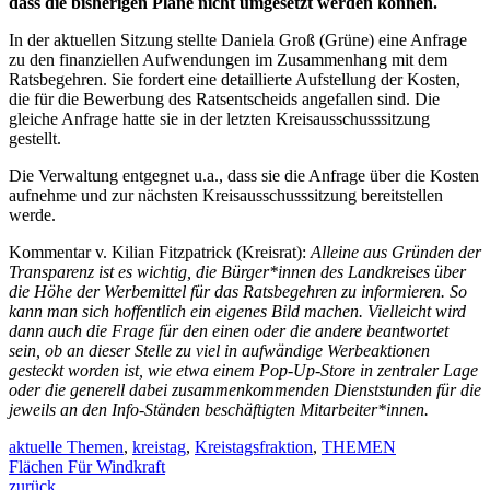
dass die bisherigen Pläne nicht umgesetzt werden können.
In der aktuellen Sitzung stellte Daniela Groß (Grüne) eine Anfrage
zu den finanziellen Aufwendungen im Zusammenhang mit dem
Ratsbegehren. Sie fordert eine detaillierte Aufstellung der Kosten,
die für die Bewerbung des Ratsentscheids angefallen sind. Die
gleiche Anfrage hatte sie in der letzten Kreisausschusssitzung
gestellt.
Die Verwaltung entgegnet u.a., dass sie die Anfrage über die Kosten
aufnehme und zur nächsten Kreisausschusssitzung bereitstellen
werde.
Kommentar v. Kilian Fitzpatrick (Kreisrat):
Alleine aus Gründen der
Transparenz ist es wichtig, die Bürger*innen des Landkreises über
die Höhe der Werbemittel für das Ratsbegehren zu informieren. So
kann man sich hoffentlich ein eigenes Bild machen. Vielleicht wird
dann auch die Frage für den einen oder die andere beantwortet
sein, ob an dieser Stelle zu viel in aufwändige Werbeaktionen
gesteckt worden ist, wie etwa einem Pop-Up-Store in zentraler Lage
oder die generell dabei zusammenkommenden Dienststunden für die
jeweils an den Info-Ständen beschäftigten Mitarbeiter*innen.
aktuelle Themen
,
kreistag
,
Kreistagsfraktion
,
THEMEN
Flächen Für Windkraft
zurück