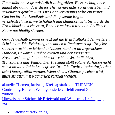
Fuchstalbahn ist grundsätzlich zu begrüßen. Es ist richtig, aber
längst überfällig, dass dieses Thema nun aktiv vorangetrieben und
strukturiert geprüft wird. Die Bahnverbindung wäre ein klarer
Gewinn für den Landkreis und die gesamte Region –
verkehrstechnisch, wirtschaftlich und klimapolitisch. Sie würde die
Erreichbarkeit verbessern, Pendler entlasten und den ländlichen
Raum nachhaltig stärken.
Gerade deshalb kommt es jetzt auf die Ernsthaftigkeit der weiteren
Schritte an. Die Erfahrung aus anderen Regionen zeigt: Projekte
scheitern nicht am fehlenden Nutzen, sondern an zögerlichem
Handeln, unklaren Zuständigkeiten und der Frage der
Kostenverteilung. Genau hier braucht es Verbindlichkeit,
Transparenz und Tempo. Der Freistaat stößt solche Vorhaben nicht
selbst an – die Initiative liegt vor Ort. Die Fuchstalbahn darf daher
kein Dauerprüffall werden. Wenn sie als Chance gesehen wird,
muss sie auch mit Nachdruck verfolgt werden.
aktuelle Themen
,
kreistag
,
Kreistagsfraktion
,
THEMEN
Controlling-Bericht: Wohngeldstelle verfehlt erneut Ziel
zurück
Hinweise zur Stichwahl: Briefwahl und Wahlbenachrichtigung
vor
Datenschutzerklärung