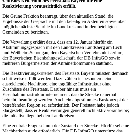
zentrales Kriterium des Freistaats Bayern für eine
Reaktivierung voraussichtlich erfüllt.
Die Grüne Fraktion beantragt, über den aktuellen Stand, die
Ergebnisse der Gespräche mit den beteiligten Akteuren sowie über
mögliche nächste Schritte im Landkreis und in den beteiligten
Gemeinden zu berichten.
Die Verwaltung erklärt dazu, dass am 12. Januar hierfür ein
Abstimmungsgespräch mit den Landkreisen Landsberg am Lech
und Weilheim-Schongau, dem Bayerischen Verkehrsministerium,
der Bayerischen Eisenbahngesellschaft, der DB InfraGO sowie
mehreren Bürgermeistern der Anrainerkommunen stattfand.
Die Reaktivierungskriterien des Freistaats Bayern müssten demnach
schrittweise erfüllt werden. Dazu zählen insbesondere: eine
ausreichende Nachfrage, eine tragfähige Infrastruktur ohne
Zuschüsse des Freistaats. Darüber hinaus muss ein
Eisenbahninfrastrukturunternehmen, das die Strecke dauerhaft
betreibt, beauftragt werden. Auch ein abgestimmtes Buskonzept der
betreffenden Region sei erforderlich. Der Freistaat habe jedoch
klargestellt, dass er Reaktivierungen generell nicht aktiv vorantreibe;
die Initiative liege bei den Landkreisen.
Eine zentrale Frage sei nun der Zustand der Strecke. Hierfür sei eine
Machbarkeitsstude erforderlich. Die DB InfraGO unterstütze das