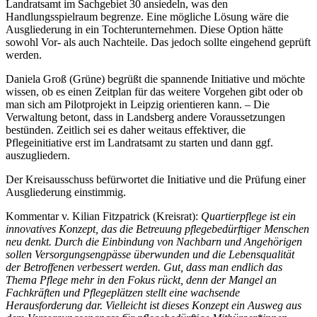
Landratsamt im Sachgebiet 30 ansiedeln, was den
Handlungsspielraum begrenze. Eine mögliche Lösung wäre die
Ausgliederung in ein Tochterunternehmen. Diese Option hätte
sowohl Vor- als auch Nachteile. Das jedoch sollte eingehend geprüft
werden.
Daniela Groß (Grüne) begrüßt die spannende Initiative und möchte
wissen, ob es einen Zeitplan für das weitere Vorgehen gibt oder ob
man sich am Pilotprojekt in Leipzig orientieren kann. – Die
Verwaltung betont, dass in Landsberg andere Voraussetzungen
bestünden. Zeitlich sei es daher weitaus effektiver, die
Pflegeinitiative erst im Landratsamt zu starten und dann ggf.
auszugliedern.
Der Kreisausschuss befürwortet die Initiative und die Prüfung einer
Ausgliederung einstimmig.
Kommentar v. Kilian Fitzpatrick (Kreisrat):
Quartierpflege ist ein
innovatives Konzept, das die Betreuung pflegebedürftiger Menschen
neu denkt. Durch die Einbindung von Nachbarn und Angehörigen
sollen Versorgungsengpässe überwunden und die Lebensqualität
der Betroffenen verbessert werden. Gut, dass man endlich das
Thema Pflege mehr in den Fokus rückt, denn der Mangel an
Fachkräften und Pflegeplätzen stellt eine wachsende
Herausforderung dar. Vielleicht ist dieses Konzept ein Ausweg aus