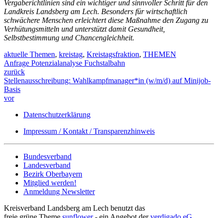
Vergaberichtlinien sind ein wichtiger und sinnvoller Schritt für den
Landkreis Landsberg am Lech. Besonders für wirtschaftlich
schwächere Menschen erleichtert diese Maßnahme den Zugang zu
Verhütungsmitteln und unterstützt damit Gesundheit,
Selbstbestimmung und Chancengleichheit.
aktuelle Themen
,
kreistag
,
Kreistagsfraktion
,
THEMEN
Anfrage Potenzialanalyse Fuchstalbahn
zurück
Stellenausschreibung: Wahlkampfmanager*in (w/m/d) auf Minijob-
Basis
vor
Datenschutzerklärung
Impressum / Kontakt / Transparenzhinweis
Bundesverband
Landesverband
Bezirk Oberbayern
Mitglied werden!
Anmeldung Newsletter
Kreisverband Landsberg am Lech benutzt das
freie grüne Theme
sunflower
‐ ein Angebot der
verdigado eG
.