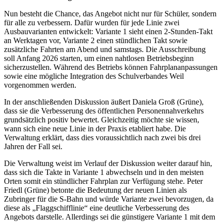
Nun besteht die Chance, das Angebot nicht nur für Schüler, sondern
für alle zu verbessern. Dafür wurden für jede Linie zwei
Ausbauvarianten entwickelt: Variante 1 sieht einen 2-Stunden-Takt
an Werktagen vor, Variante 2 einen stündlichen Takt sowie
zusätzliche Fahrten am Abend und samstags. Die Ausschreibung
soll Anfang 2026 starten, um einen nahtlosen Betriebsbeginn
sicherzustellen. Während des Betriebs können Fahrplananpassungen
sowie eine mögliche Integration des Schulverbandes Weil
vorgenommen werden.
In der anschließenden Diskussion äußert Daniela Groß (Grüne),
dass sie die Verbesserung des öffentlichen Personennahverkehrs
grundsätzlich positiv bewertet. Gleichzeitig möchte sie wissen,
wann sich eine neue Linie in der Praxis etabliert habe. Die
Verwaltung erklärt, dass dies voraussichtlich nach zwei bis drei
Jahren der Fall sei.
Die Verwaltung weist im Verlauf der Diskussion weiter darauf hin,
dass sich die Takte in Variante 1 abwechseln und in den meisten
Orten somit ein stündlicher Fahrplan zur Verfügung stehe. Peter
Friedl (Grüne) betonte die Bedeutung der neuen Linien als
Zubringer für die S-Bahn und würde Variante zwei bevorzugen, da
diese als „Flaggschifflinie“ eine deutliche Verbesserung des
Angebots darstelle. Allerdings sei die günstigere Variante 1 mit dem