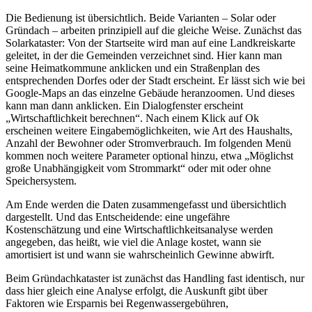
Die Bedienung ist übersichtlich. Beide Varianten – Solar oder
Gründach – arbeiten prinzipiell auf die gleiche Weise. Zunächst das
Solarkataster: Von der Startseite wird man auf eine Landkreiskarte
geleitet, in der die Gemeinden verzeichnet sind. Hier kann man
seine Heimatkommune anklicken und ein Straßenplan des
entsprechenden Dorfes oder der Stadt erscheint. Er lässt sich wie bei
Google-Maps an das einzelne Gebäude heranzoomen. Und dieses
kann man dann anklicken. Ein Dialogfenster erscheint
„Wirtschaftlichkeit berechnen“. Nach einem Klick auf Ok
erscheinen weitere Eingabemöglichkeiten, wie Art des Haushalts,
Anzahl der Bewohner oder Stromverbrauch. Im folgenden Menü
kommen noch weitere Parameter optional hinzu, etwa „Möglichst
große Unabhängigkeit vom Strommarkt“ oder mit oder ohne
Speichersystem.
Am Ende werden die Daten zusammengefasst und übersichtlich
dargestellt. Und das Entscheidende: eine ungefähre
Kostenschätzung und eine Wirtschaftlichkeitsanalyse werden
angegeben, das heißt, wie viel die Anlage kostet, wann sie
amortisiert ist und wann sie wahrscheinlich Gewinne abwirft.
Beim Gründachkataster ist zunächst das Handling fast identisch, nur
dass hier gleich eine Analyse erfolgt, die Auskunft gibt über
Faktoren wie Ersparnis bei Regenwassergebühren,