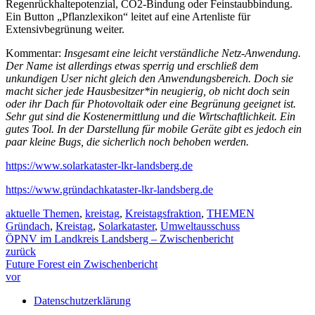
Regenrückhaltepotenzial, CO2-Bindung oder Feinstaubbindung.
Ein Button „Pflanzlexikon“ leitet auf eine Artenliste für
Extensivbegrünung weiter.
Kommentar:
Insgesamt eine leicht verständliche Netz-Anwendung.
Der Name ist allerdings etwas sperrig und erschließ dem
unkundigen User nicht gleich den Anwendungsbereich. Doch sie
macht sicher jede Hausbesitzer*in neugierig, ob nicht doch sein
oder ihr Dach für Photovoltaik oder eine Begrünung geeignet ist.
Sehr gut sind die Kostenermittlung und die Wirtschaftlichkeit. Ein
gutes Tool. In der Darstellung für mobile Geräte gibt es jedoch ein
paar kleine Bugs, die sicherlich noch behoben werden.
https://www.solarkataster-lkr-landsberg.de
https://www.gründachkataster-lkr-landsberg.de
aktuelle Themen
,
kreistag
,
Kreistagsfraktion
,
THEMEN
Gründach
,
Kreistag
,
Solarkataster
,
Umweltausschuss
ÖPNV im Landkreis Landsberg – Zwischenbericht
zurück
Future Forest ein Zwischenbericht
vor
Datenschutzerklärung