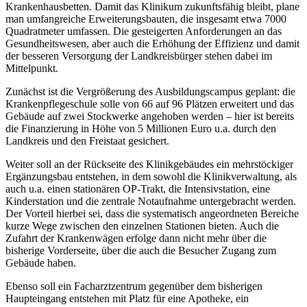
Krankenhausbetten. Damit das Klinikum zukunftsfähig bleibt, plane
man umfangreiche Erweiterungsbauten, die insgesamt etwa 7000
Quadratmeter umfassen. Die gesteigerten Anforderungen an das
Gesundheitswesen, aber auch die Erhöhung der Effizienz und damit
der besseren Versorgung der Landkreisbürger stehen dabei im
Mittelpunkt.
Zunächst ist die Vergrößerung des Ausbildungscampus geplant: die
Krankenpflegeschule solle von 66 auf 96 Plätzen erweitert und das
Gebäude auf zwei Stockwerke angehoben werden – hier ist bereits
die Finanzierung in Höhe von 5 Millionen Euro u.a. durch den
Landkreis und den Freistaat gesichert.
Weiter soll an der Rückseite des Klinikgebäudes ein mehrstöckiger
Ergänzungsbau entstehen, in dem sowohl die Klinikverwaltung, als
auch u.a. einen stationären OP-Trakt, die Intensivstation, eine
Kinderstation und die zentrale Notaufnahme untergebracht werden.
Der Vorteil hierbei sei, dass die systematisch angeordneten Bereiche
kurze Wege zwischen den einzelnen Stationen bieten. Auch die
Zufahrt der Krankenwägen erfolge dann nicht mehr über die
bisherige Vorderseite, über die auch die Besucher Zugang zum
Gebäude haben.
Ebenso soll ein Facharztzentrum gegenüber dem bisherigen
Haupteingang entstehen mit Platz für eine Apotheke, ein