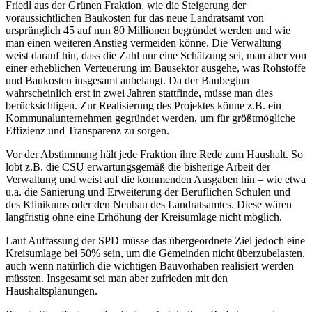
Friedl aus der Grünen Fraktion, wie die Steigerung der
voraussichtlichen Baukosten für das neue Landratsamt von
ursprünglich 45 auf nun 80 Millionen begründet werden und wie
man einen weiteren Anstieg vermeiden könne. Die Verwaltung
weist darauf hin, dass die Zahl nur eine Schätzung sei, man aber von
einer erheblichen Verteuerung im Bausektor ausgehe, was Rohstoffe
und Baukosten insgesamt anbelangt. Da der Baubeginn
wahrscheinlich erst in zwei Jahren stattfinde, müsse man dies
berücksichtigen. Zur Realisierung des Projektes könne z.B. ein
Kommunalunternehmen gegründet werden, um für größtmögliche
Effizienz und Transparenz zu sorgen.
Vor der Abstimmung hält jede Fraktion ihre Rede zum Haushalt. So
lobt z.B. die CSU erwartungsgemäß die bisherige Arbeit der
Verwaltung und weist auf die kommenden Ausgaben hin – wie etwa
u.a. die Sanierung und Erweiterung der Beruflichen Schulen und
des Klinikums oder den Neubau des Landratsamtes. Diese wären
langfristig ohne eine Erhöhung der Kreisumlage nicht möglich.
Laut Auffassung der SPD müsse das übergeordnete Ziel jedoch eine
Kreisumlage bei 50% sein, um die Gemeinden nicht überzubelasten,
auch wenn natürlich die wichtigen Bauvorhaben realisiert werden
müssten. Insgesamt sei man aber zufrieden mit den
Haushaltsplanungen.