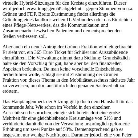
virtuelle Hybrid-Sitzungen für den Kreistag einzuführen. Dieser
wird jedoch erwartungsgemäß abgelehnt – gegen Stimmen von u.a.
Grünen und FDP. Breite Zustimmung findet allerdings die
Gründung eines landkreisweiten IT-Verbundes oder das Einrichten
eines Pflege-Netzwerkes, das die Kommunikation und
Zusammenarbeit zwischen Patienten und den entsprechenden
Stellen verbessern soll.
Aber auch ein neuer Antrag der Grünen Fraktion wird eingebracht:
Er sieht vor, ein 365-Euro-Ticket für Schüler und Auszubildende
einzuführen. Die Verwaltung nimmt dazu Stellung: Grundsätzlich
halte sie den Vorschlag für gut, habe aber bei den finanziellen
Aspekten bedenken. Da man keine vorschnelle Entscheidung
herbeiführen wolle, schlägt sie mit Zustimmung der Grünen
Fraktion vor, dieses Thema in den Mobilitätsausschuss nächstes Jahr
zu verweisen, um dort ausführlich den genauen Sachverhalt zu
erörtern.
Das Hauptaugenmerk der Sitzung gilt jedoch dem Haushalt für das
kommende Jahr. Wie schon im Vorfeld in den einzelnen
Ausschüssen besprochen, einigte sich bereits dort eine große
Mehrheit für eine gleichbleibende Kreisumlage von 51% und
verhinderte damit die von der Verwaltung ursprünglich geforderte
Erhöhung um zwei Punkte auf 53%. Dementsprechend gab es
insgesamt nur wenige Nachfragen. Darunter jedoch eine von Peter