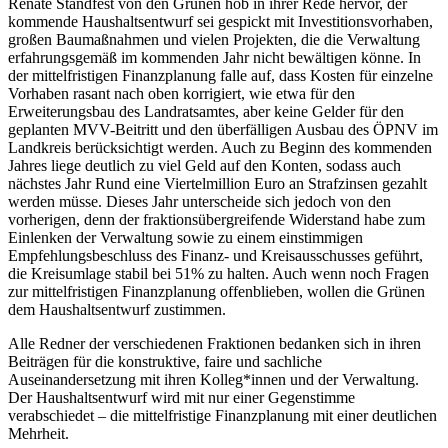
Renate Standfest von den Grünen hob in ihrer Rede hervor, der
kommende Haushaltsentwurf sei gespickt mit Investitionsvorhaben,
großen Baumaßnahmen und vielen Projekten, die die Verwaltung
erfahrungsgemäß im kommenden Jahr nicht bewältigen könne. In
der mittelfristigen Finanzplanung falle auf, dass Kosten für einzelne
Vorhaben rasant nach oben korrigiert, wie etwa für den
Erweiterungsbau des Landratsamtes, aber keine Gelder für den
geplanten MVV-Beitritt und den überfälligen Ausbau des ÖPNV im
Landkreis berücksichtigt werden. Auch zu Beginn des kommenden
Jahres liege deutlich zu viel Geld auf den Konten, sodass auch
nächstes Jahr Rund eine Viertelmillion Euro an Strafzinsen gezahlt
werden müsse. Dieses Jahr unterscheide sich jedoch von den
vorherigen, denn der fraktionsübergreifende Widerstand habe zum
Einlenken der Verwaltung sowie zu einem einstimmigen
Empfehlungsbeschluss des Finanz- und Kreisausschusses geführt,
die Kreisumlage stabil bei 51% zu halten. Auch wenn noch Fragen
zur mittelfristigen Finanzplanung offenblieben, wollen die Grünen
dem Haushaltsentwurf zustimmen.
Alle Redner der verschiedenen Fraktionen bedanken sich in ihren
Beiträgen für die konstruktive, faire und sachliche
Auseinandersetzung mit ihren Kolleg*innen und der Verwaltung.
Der Haushaltsentwurf wird mit nur einer Gegenstimme
verabschiedet – die mittelfristige Finanzplanung mit einer deutlichen
Mehrheit.