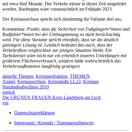
auf etwa fünf Monate. Der Verkehr müsse in dieser Zeit umgeleitet
werden. Baubeginn wäre voraussichtlich im Frühjahr 2023.
Der Kreisausschuss spricht sich einstimmig für Variante drei aus.
Kommentar:
Positiv, dass die Sicherheit von Fußgängern*innen und
Radfahrer*innen bei der Umbauplanung so stark berücksichtig
wird. Für diese Variante spricht ebenfalls, dass sie die deutlich
günstigere Lösung ist. Letztlich bedeutet das auch, dass der
Verkehrsfluss vergleichbar zur jetzigen Situation bleibt. Ein
Turbokreisel wäre nicht nur ein erheblich teureres Unterfangen mit
größerem Flächenverbrauch, sondern hätte wahrscheinlich das
Verkehrsaufkommen langfristig gesteigert.
aktuelle Themen
,
Kreistagsfraktion
,
THEMEN
Ampel
,
Kreisausschuss
,
Kreisstraße LL22
,
Kreistag
Haushaltsabschluss 2019
zurück
Die GRÜNEN FRAUEN Kreis Landsberg am Lech
vor
Datenschutzerklärung
Impressum / Kontakt / Transparenzhinweis