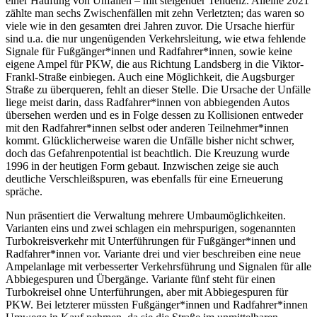
einer Häufung von Unfällen – mit steigender Tendenz. Alleine 2021
zählte man sechs Zwischenfällen mit zehn Verletzten; das waren so
viele wie in den gesamten drei Jahren zuvor. Die Ursache hierfür
sind u.a. die nur ungenügenden Verkehrsleitung, wie etwa fehlende
Signale für Fußgänger*innen und Radfahrer*innen, sowie keine
eigene Ampel für PKW, die aus Richtung Landsberg in die Viktor-
Frankl-Straße einbiegen. Auch eine Möglichkeit, die Augsburger
Straße zu überqueren, fehlt an dieser Stelle. Die Ursache der Unfälle
liege meist darin, dass Radfahrer*innen von abbiegenden Autos
übersehen werden und es in Folge dessen zu Kollisionen entweder
mit den Radfahrer*innen selbst oder anderen Teilnehmer*innen
kommt. Glücklicherweise waren die Unfälle bisher nicht schwer,
doch das Gefahrenpotential ist beachtlich. Die Kreuzung wurde
1996 in der heutigen Form gebaut. Inzwischen zeige sie auch
deutliche Verschleißspuren, was ebenfalls für eine Erneuerung
spräche.
Nun präsentiert die Verwaltung mehrere Umbaumöglichkeiten.
Varianten eins und zwei schlagen ein mehrspurigen, sogenannten
Turbokreisverkehr mit Unterführungen für Fußgänger*innen und
Radfahrer*innen vor. Variante drei und vier beschreiben eine neue
Ampelanlage mit verbesserter Verkehrsführung und Signalen für alle
Abbiegespuren und Übergänge. Variante fünf steht für einen
Turbokreisel ohne Unterführungen, aber mit Abbiegespuren für
PKW. Bei letzterer müssten Fußgänger*innen und Radfahrer*innen