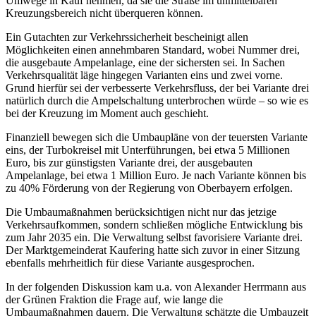
Umwege in Kauf nehmen, da sie die Straße im unmittelbaren
Kreuzungsbereich nicht überqueren können.
Ein Gutachten zur Verkehrssicherheit bescheinigt allen
Möglichkeiten einen annehmbaren Standard, wobei Nummer drei,
die ausgebaute Ampelanlage, eine der sichersten sei. In Sachen
Verkehrsqualität läge hingegen Varianten eins und zwei vorne.
Grund hierfür sei der verbesserte Verkehrsfluss, der bei Variante drei
natürlich durch die Ampelschaltung unterbrochen würde – so wie es
bei der Kreuzung im Moment auch geschieht.
Finanziell bewegen sich die Umbaupläne von der teuersten Variante
eins, der Turbokreisel mit Unterführungen, bei etwa 5 Millionen
Euro, bis zur günstigsten Variante drei, der ausgebauten
Ampelanlage, bei etwa 1 Million Euro. Je nach Variante können bis
zu 40% Förderung von der Regierung von Oberbayern erfolgen.
Die Umbaumaßnahmen berücksichtigen nicht nur das jetzige
Verkehrsaufkommen, sondern schließen mögliche Entwicklung bis
zum Jahr 2035 ein. Die Verwaltung selbst favorisiere Variante drei.
Der Marktgemeinderat Kaufering hatte sich zuvor in einer Sitzung
ebenfalls mehrheitlich für diese Variante ausgesprochen.
In der folgenden Diskussion kam u.a. von Alexander Herrmann aus
der Grünen Fraktion die Frage auf, wie lange die
Umbaumaßnahmen dauern. Die Verwaltung schätzte die Umbauzeit